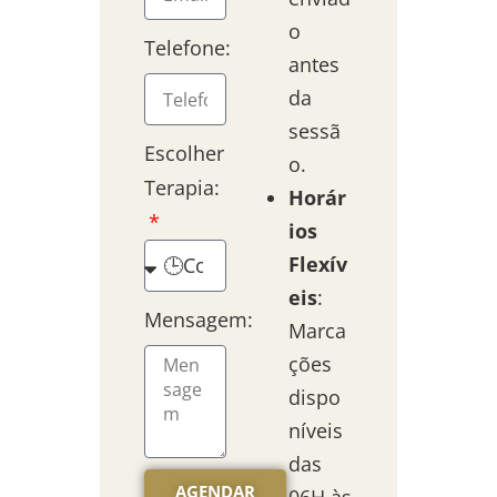
o
Telefone:
antes
da
sessã
Escolher
o.
Terapia:
Horár
ios
Flexív
eis
:
Mensagem:
Marca
ções
dispo
níveis
das
AGENDAR