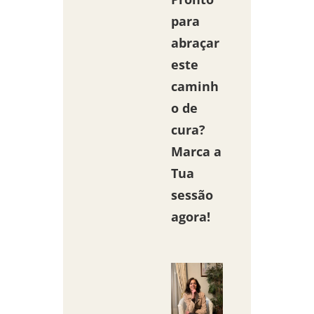
para
abraçar
este
caminh
o de
cura?
Marca a
Tua
sessão
agora!