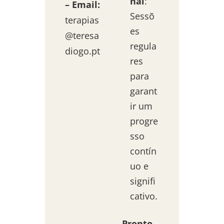
nal
:
– Email:
Sessõ
terapias
es
@teresa
regula
diogo.pt
res
para
garant
ir um
progre
sso
contín
uo e
signifi
cativo.
Pronto