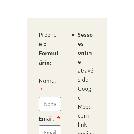
Preench
Sessõ
es
e o
onlin
Formul
e
ário:
atravé
s do
Nome:
Googl
e
Meet,
com
Email:
link
enviad