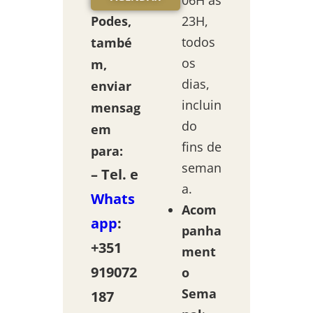
06H às
Podes,
23H,
todos
també
os
m,
dias,
enviar
incluin
mensag
do
em
fins de
para:
seman
– Tel. e
a.
Whats
Acom
app
:
panha
+351
ment
919072
o
Sema
187