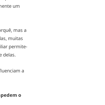
lmente um
orquê, mas a
das, muitas
liar permite-
e delas.
fluenciam a
impedem o