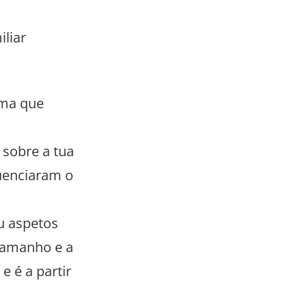
liar
ema que
 sobre a tua
luenciaram o
u aspetos
 tamanho e a
 é a partir