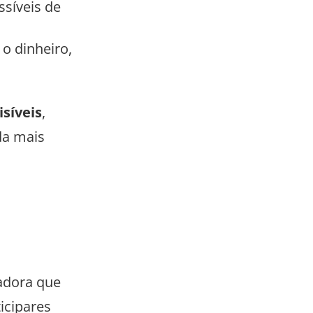
síveis de
 o dinheiro,
isíveis
,
da mais
adora que
ticipares