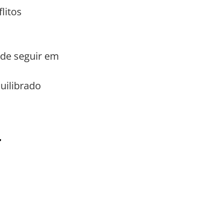
litos
de seguir em
uilibrado
r