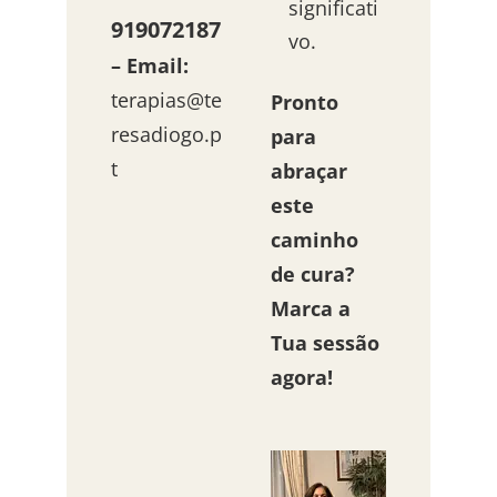
significati
919072187
vo.
– Email:
terapias@te
Pronto
resadiogo.p
para
t
abraçar
este
caminho
de cura?
Marca a
Tua sessão
agora!