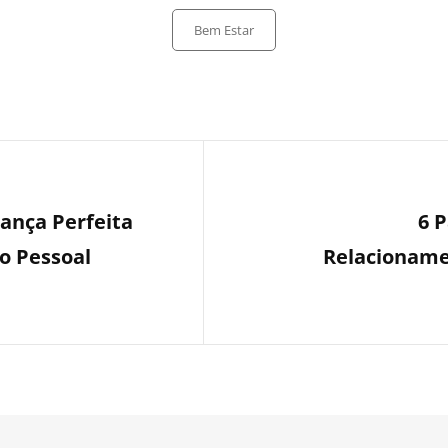
Bem Estar
iança Perfeita
6 
o Pessoal
Relacioname