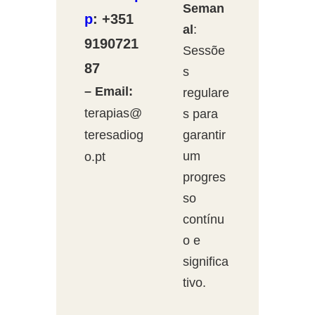
Seman
p
: +351
al
:
9190721
Sessõe
87
s
– Email:
regulare
terapias@
s para
teresadiog
garantir
um
o.pt
progres
so
contínu
o e
significa
tivo.