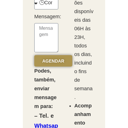
ões
disponív
Mensagem:
eis das
06H às
23H,
todos
os dias,
AGENDAR
incluind
Podes,
o fins
também,
de
enviar
semana
.
mensage
Acomp
m para:
anham
– Tel. e
ento
Whatsap