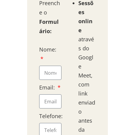
Preench
Sessõ
es
e o
onlin
Formul
e
ário:
atravé
s do
Nome:
Googl
e
Meet,
com
Email:
link
enviad
o
Telefone:
antes
da