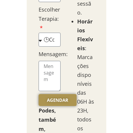
sessã
Escolher
o.
Terapia:
Horár
ios
Flexív
eis
:
Mensagem:
Marca
ções
dispo
níveis
das
AGENDAR
06H às
Podes,
23H,
todos
també
os
m,