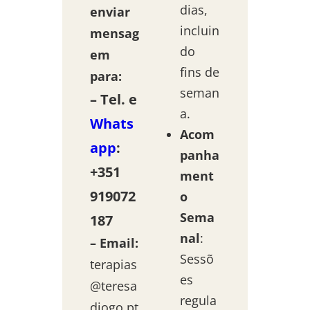
dias,
enviar
incluin
mensag
do
em
fins de
para:
seman
– Tel. e
a.
Whats
Acom
app
:
panha
+351
ment
919072
o
Sema
187
nal
:
– Email:
Sessõ
terapias
es
@teresa
regula
diogo.pt