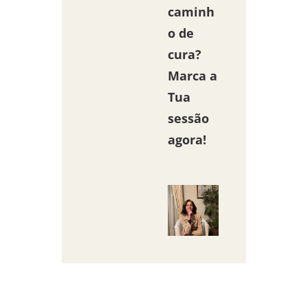
caminh
o de
cura?
Marca a
Tua
sessão
agora!